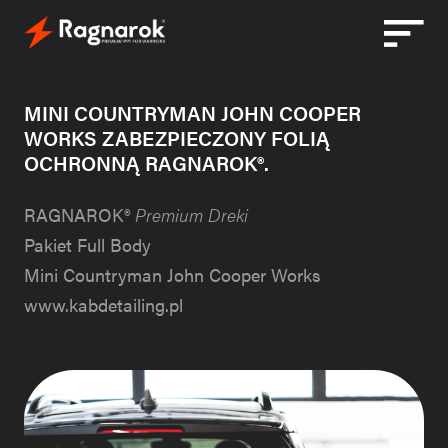
Przejdź
do
treści
MINI COUNTRYMAN JOHN COOPER
WORKS ZABEZPIECZONY FOLIĄ
OCHRONNĄ RAGNAROK®.
RAGNAROK®
Premium Dreki
Pakiet Full Body
Mini Countryman John Cooper Works
www.kabdetailing.pl