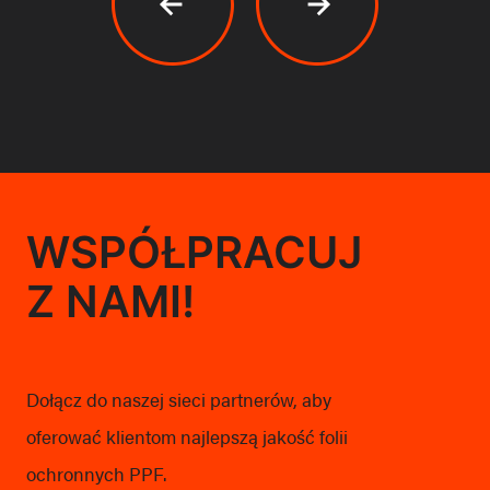
WSPÓŁPRACUJ
OK
Z NAMI!
European Commission | Cookies Policy
Dołącz do naszej sieci partnerów, aby
oferować klientom najlepszą jakość folii
ochronnych PPF.